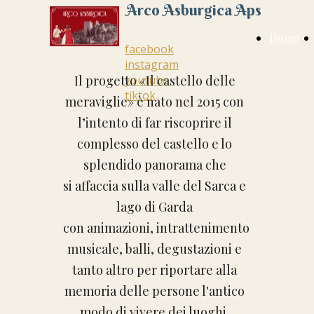
Arco Asburgica Aps
Home
facebook
instagram
Il progetto «Il castello delle
youtube
tiktok
meraviglie» è nato nel 2015 con
l’intento di far riscoprire il
complesso del castello e lo
splendido panorama che
si affaccia sulla valle del Sarca e
lago di Garda
con animazioni, intrattenimento
musicale, balli, degustazioni e
tanto altro per riportare alla
memoria delle persone l'antico
modo di vivere dei luoghi.