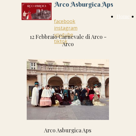
Arco Asburgica Aps
Home
facebook
instagram
youtube
12 Febbraio Carnevale di Arco -
tiktok
Arco
Arco Asburgica Aps