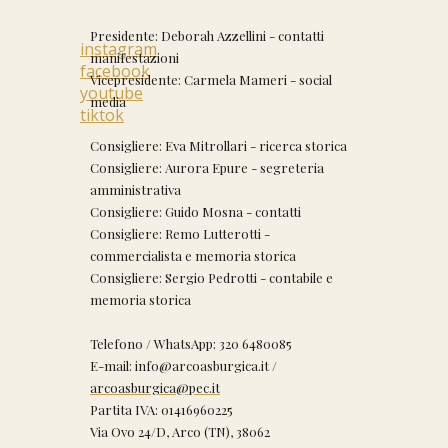
Presidente: Deborah Azzellini - contatti
instagram
manifestazioni
facebook
Vicepresidente: Carmela Mameri - social
youtube
media
tiktok
Consigliere: Eva Mitrollari - ricerca storica
Consigliere: Aurora Epure - segreteria
amministrativa
Consigliere: Guido Mosna - contatti
Consigliere: Remo Lutterotti -
commercialista e memoria storica
Consigliere: Sergio Pedrotti - contabile e
memoria storica
Telefono / WhatsApp: 320 6480085
E-mail: info@arcoasburgica.it /
arcoasburgica@pec.it
Partita IVA: 01416960225
Via Ovo 24/D, Arco (TN), 38062